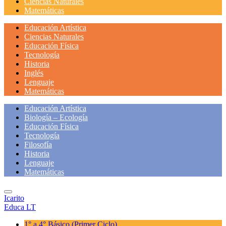
Ciencias Naturales
Matemáticas
Educación Artística
Ciencias Naturales
Educación Física
Tecnología
Historia
Inglés
Lenguaje
Matemáticas
Educación Artística
Biología – Ecología
Educación Física
Tecnología
Filosofía
Historia
Lenguaje
Matemáticas
Icarito
Educa LT
1° a 4° Básico
(Primer Ciclo)