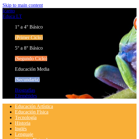
Skip to main content
Icarito
Educa LT
1° a 4° Básico
(Primer Ciclo)
5° a 8° Básico
(Segundo Ciclo)
Educación Media
(Secundaria)
Biografías
Efemérides
Educación Artística
Educación Física
Tecnología
Historia
Inglés
Lenguaje