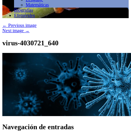
Matemáticas
Biografías
Efemérides
←
Previous image
Next image
→
virus-4030721_640
Navegación de entradas