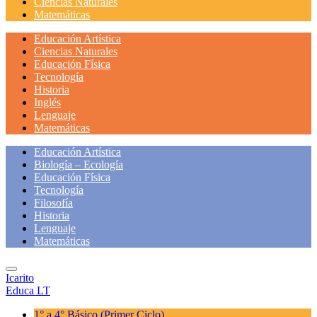
Ciencias Naturales
Matemáticas
Educación Artística
Ciencias Naturales
Educación Física
Tecnología
Historia
Inglés
Lenguaje
Matemáticas
Educación Artística
Biología – Ecología
Educación Física
Tecnología
Filosofía
Historia
Lenguaje
Matemáticas
Icarito
Educa LT
1° a 4° Básico
(Primer Ciclo)