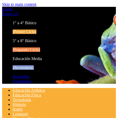
Skip to main content
Icarito
Educa LT
1° a 4° Básico
(Primer Ciclo)
5° a 8° Básico
(Segundo Ciclo)
Educación Media
(Secundaria)
Biografías
Efemérides
Educación Artística
Educación Física
Tecnología
Historia
Inglés
Lenguaje