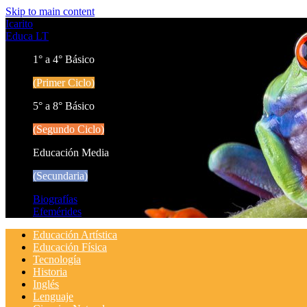
Skip to main content
Icarito
Educa LT
1° a 4° Básico
(Primer Ciclo)
5° a 8° Básico
(Segundo Ciclo)
Educación Media
(Secundaria)
Biografías
Efemérides
Educación Artística
Educación Física
Tecnología
Historia
Inglés
Lenguaje