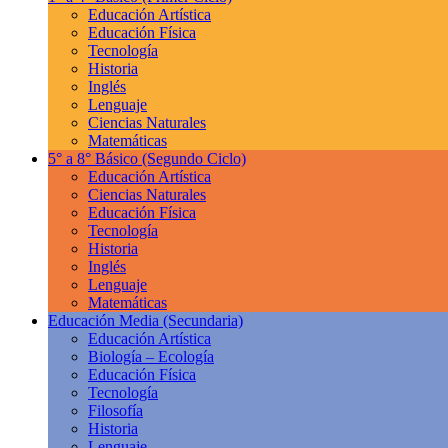
Educación Artística
Educación Física
Tecnología
Historia
Inglés
Lenguaje
Ciencias Naturales
Matemáticas
5° a 8° Básico
(Segundo Ciclo)
Educación Artística
Ciencias Naturales
Educación Física
Tecnología
Historia
Inglés
Lenguaje
Matemáticas
Educación Media
(Secundaria)
Educación Artística
Biología – Ecología
Educación Física
Tecnología
Filosofía
Historia
Lenguaje