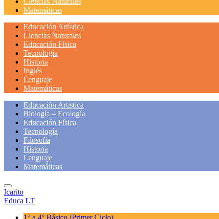
Ciencias Naturales
Matemáticas
Educación Artística
Ciencias Naturales
Educación Física
Tecnología
Historia
Inglés
Lenguaje
Matemáticas
Educación Artística
Biología – Ecología
Educación Física
Tecnología
Filosofía
Historia
Lenguaje
Matemáticas
Icarito
Educa LT
1° a 4° Básico
(Primer Ciclo)