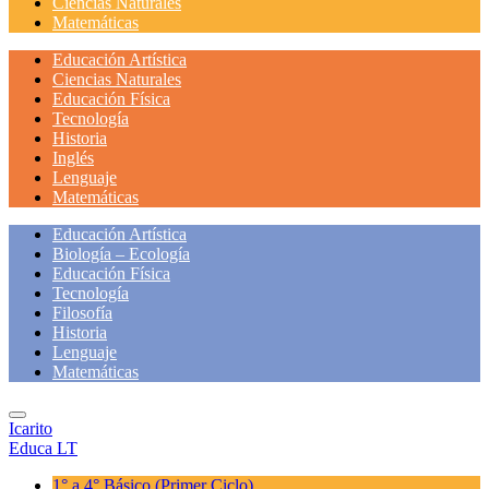
Ciencias Naturales
Matemáticas
Educación Artística
Ciencias Naturales
Educación Física
Tecnología
Historia
Inglés
Lenguaje
Matemáticas
Educación Artística
Biología – Ecología
Educación Física
Tecnología
Filosofía
Historia
Lenguaje
Matemáticas
Icarito
Educa LT
1° a 4° Básico
(Primer Ciclo)