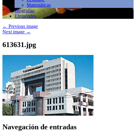
Matemáticas
Biografías
Efemérides
←
Previous image
Next image
→
613631.jpg
Navegación de entradas