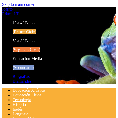
Skip to main content
Icarito
Educa LT
1° a 4° Básico
(Primer Ciclo)
5° a 8° Básico
(Segundo Ciclo)
Educación Media
(Secundaria)
Biografías
Efemérides
Educación Artística
Educación Física
Tecnología
Historia
Inglés
Lenguaje