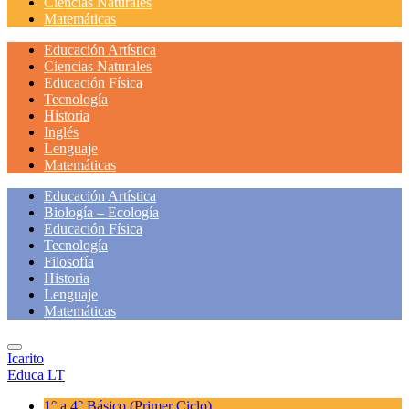
Ciencias Naturales
Matemáticas
Educación Artística
Ciencias Naturales
Educación Física
Tecnología
Historia
Inglés
Lenguaje
Matemáticas
Educación Artística
Biología – Ecología
Educación Física
Tecnología
Filosofía
Historia
Lenguaje
Matemáticas
Icarito
Educa LT
1° a 4° Básico
(Primer Ciclo)