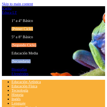
Skip to main content
Icarito
Educa LT
1° a 4° Básico
(Primer Ciclo)
5° a 8° Básico
(Segundo Ciclo)
Educación Media
(Secundaria)
Biografías
Efemérides
Educación Artística
Educación Física
Tecnología
Historia
Inglés
Lenguaje