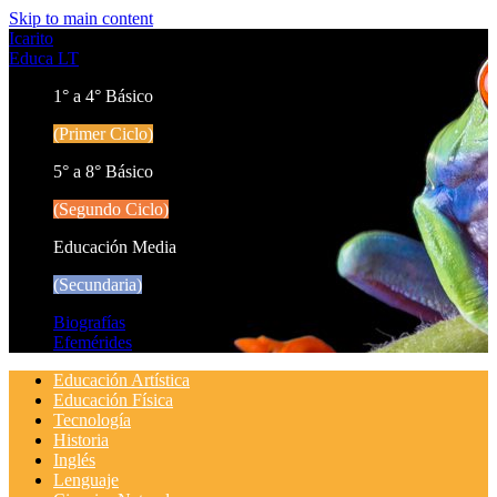
Skip to main content
Icarito
Educa LT
1° a 4° Básico
(Primer Ciclo)
5° a 8° Básico
(Segundo Ciclo)
Educación Media
(Secundaria)
Biografías
Efemérides
Educación Artística
Educación Física
Tecnología
Historia
Inglés
Lenguaje