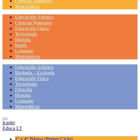
Ciencias Naturales
Matemáticas
Educación Artística
Ciencias Naturales
Educación Física
Tecnología
Historia
Inglés
Lenguaje
Matemáticas
Educación Artística
Biología – Ecología
Educación Física
Tecnología
Filosofía
Historia
Lenguaje
Matemáticas
Icarito
Educa LT
1° a 4° Básico
(Primer Ciclo)