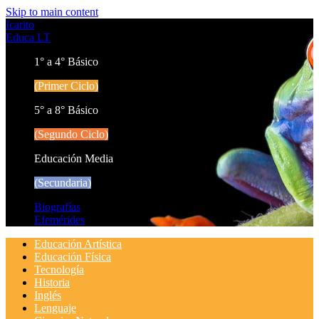
Skip to main content
Icarito
Educa LT
1° a 4° Básico
(Primer Ciclo)
5° a 8° Básico
(Segundo Ciclo)
Educación Media
(Secundaria)
Biografías
Efemérides
Educación Artística
Educación Física
Tecnología
Historia
Inglés
Lenguaje