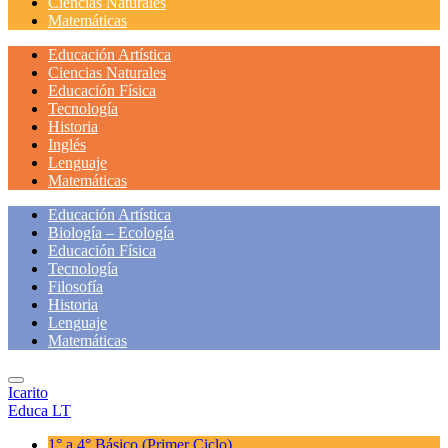
Ciencias Naturales
Matemáticas
Educación Artística
Ciencias Naturales
Educación Física
Tecnología
Historia
Inglés
Lenguaje
Matemáticas
Educación Artística
Biología – Ecología
Educación Física
Tecnología
Filosofía
Historia
Lenguaje
Matemáticas
Icarito
Educa LT
1° a 4° Básico
(Primer Ciclo)