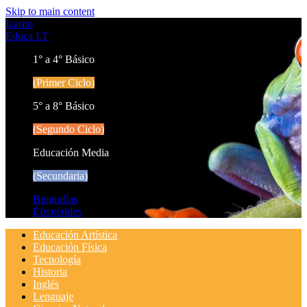
Skip to main content
Icarito
Educa LT
1° a 4° Básico
(Primer Ciclo)
5° a 8° Básico
(Segundo Ciclo)
Educación Media
(Secundaria)
Biografías
Efemérides
Educación Artística
Educación Física
Tecnología
Historia
Inglés
Lenguaje