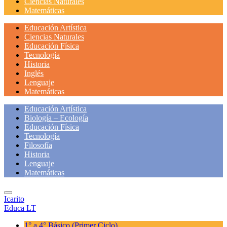
Ciencias Naturales
Matemáticas
Educación Artística
Ciencias Naturales
Educación Física
Tecnología
Historia
Inglés
Lenguaje
Matemáticas
Educación Artística
Biología – Ecología
Educación Física
Tecnología
Filosofía
Historia
Lenguaje
Matemáticas
Icarito
Educa LT
1° a 4° Básico
(Primer Ciclo)