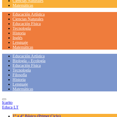
Ciencias Naturales
Matemáticas
Educación Artística
Ciencias Naturales
Educación Física
Tecnología
Historia
Inglés
Lenguaje
Matemáticas
Educación Artística
Biología – Ecología
Educación Física
Tecnología
Filosofía
Historia
Lenguaje
Matemáticas
Icarito
Educa LT
1° a 4° Básico
(Primer Ciclo)