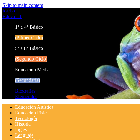
Skip to main content
Icarito
Educa LT
1° a 4° Básico
(Primer Ciclo)
5° a 8° Básico
(Segundo Ciclo)
Educación Media
(Secundaria)
Biografías
Efemérides
Educación Artística
Educación Física
Tecnología
Historia
Inglés
Lenguaje