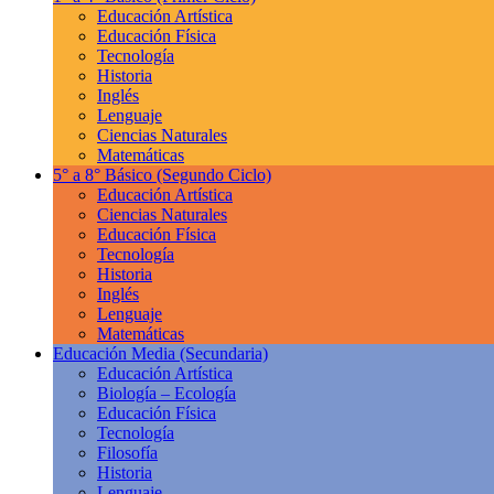
Educación Artística
Educación Física
Tecnología
Historia
Inglés
Lenguaje
Ciencias Naturales
Matemáticas
5° a 8° Básico
(Segundo Ciclo)
Educación Artística
Ciencias Naturales
Educación Física
Tecnología
Historia
Inglés
Lenguaje
Matemáticas
Educación Media
(Secundaria)
Educación Artística
Biología – Ecología
Educación Física
Tecnología
Filosofía
Historia
Lenguaje