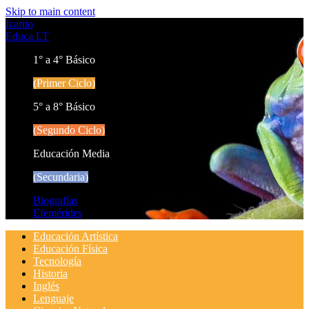
Skip to main content
Icarito
Educa LT
1° a 4° Básico
(Primer Ciclo)
5° a 8° Básico
(Segundo Ciclo)
Educación Media
(Secundaria)
Biografías
Efemérides
Educación Artística
Educación Física
Tecnología
Historia
Inglés
Lenguaje