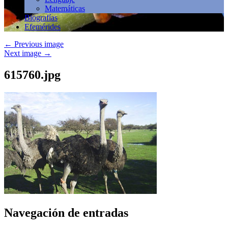
Matemáticas
Biografías
Efemérides
←
Previous image
Next image
→
615760.jpg
Navegación de entradas