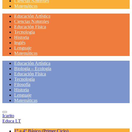
Ciencias Naturales
Matemáticas
Educación Artística
Ciencias Naturales
Educación Física
Tecnología
Historia
Inglés
Lenguaje
Matemáticas
Educación Artística
Biología – Ecología
Educación Física
Tecnología
Filosofía
Historia
Lenguaje
Matemáticas
Icarito
Educa LT
1° a 4° Básico
(Primer Ciclo)