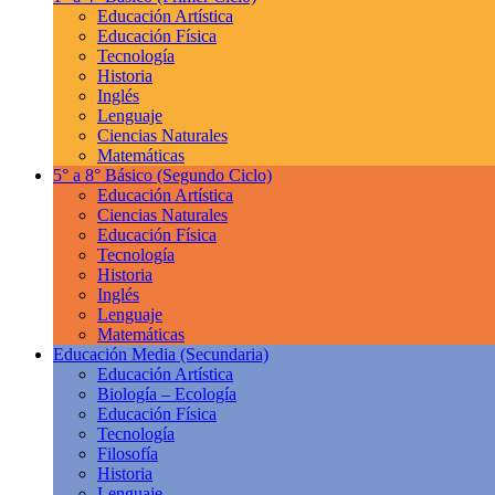
Educación Artística
Educación Física
Tecnología
Historia
Inglés
Lenguaje
Ciencias Naturales
Matemáticas
5° a 8° Básico
(Segundo Ciclo)
Educación Artística
Ciencias Naturales
Educación Física
Tecnología
Historia
Inglés
Lenguaje
Matemáticas
Educación Media
(Secundaria)
Educación Artística
Biología – Ecología
Educación Física
Tecnología
Filosofía
Historia
Lenguaje