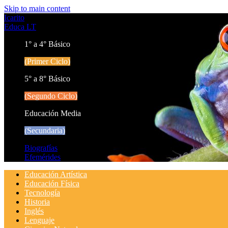
Skip to main content
Icarito
Educa LT
1° a 4° Básico
(Primer Ciclo)
5° a 8° Básico
(Segundo Ciclo)
Educación Media
(Secundaria)
Biografías
Efemérides
Educación Artística
Educación Física
Tecnología
Historia
Inglés
Lenguaje