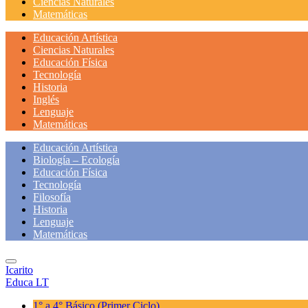
Ciencias Naturales
Matemáticas
Educación Artística
Ciencias Naturales
Educación Física
Tecnología
Historia
Inglés
Lenguaje
Matemáticas
Educación Artística
Biología – Ecología
Educación Física
Tecnología
Filosofía
Historia
Lenguaje
Matemáticas
Icarito
Educa LT
1° a 4° Básico
(Primer Ciclo)