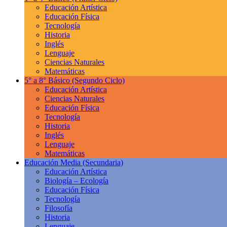
Educación Artística
Educación Física
Tecnología
Historia
Inglés
Lenguaje
Ciencias Naturales
Matemáticas
5° a 8° Básico
(Segundo Ciclo)
Educación Artística
Ciencias Naturales
Educación Física
Tecnología
Historia
Inglés
Lenguaje
Matemáticas
Educación Media
(Secundaria)
Educación Artística
Biología – Ecología
Educación Física
Tecnología
Filosofía
Historia
Lenguaje