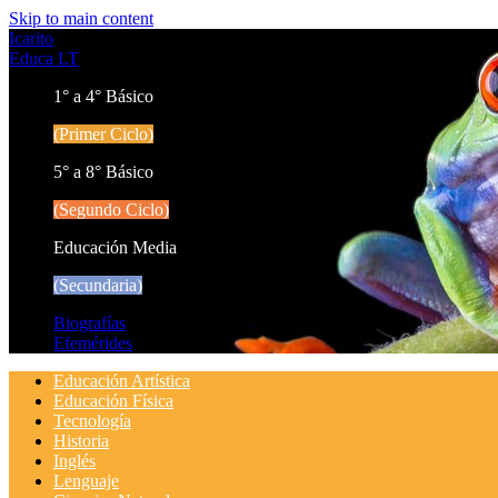
Skip to main content
Icarito
Educa LT
1° a 4° Básico
(Primer Ciclo)
5° a 8° Básico
(Segundo Ciclo)
Educación Media
(Secundaria)
Biografías
Efemérides
Educación Artística
Educación Física
Tecnología
Historia
Inglés
Lenguaje