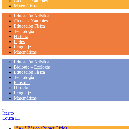
Ciencias Naturales
Matemáticas
Educación Artística
Ciencias Naturales
Educación Física
Tecnología
Historia
Inglés
Lenguaje
Matemáticas
Educación Artística
Biología – Ecología
Educación Física
Tecnología
Filosofía
Historia
Lenguaje
Matemáticas
Icarito
Educa LT
1° a 4° Básico
(Primer Ciclo)