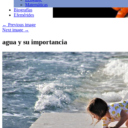
Matemáticas
Biografías
Efemérides
←
Previous image
Next image
→
agua y su importancia