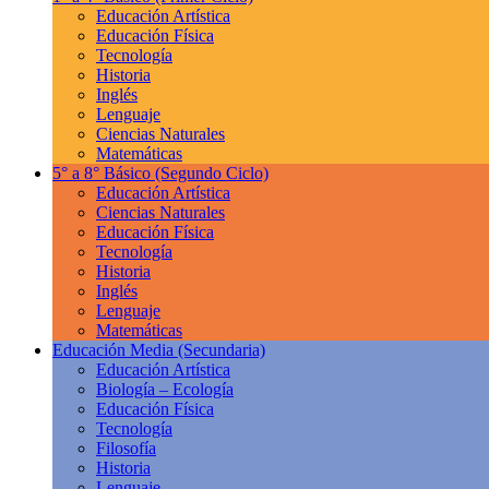
Educación Artística
Educación Física
Tecnología
Historia
Inglés
Lenguaje
Ciencias Naturales
Matemáticas
5° a 8° Básico
(Segundo Ciclo)
Educación Artística
Ciencias Naturales
Educación Física
Tecnología
Historia
Inglés
Lenguaje
Matemáticas
Educación Media
(Secundaria)
Educación Artística
Biología – Ecología
Educación Física
Tecnología
Filosofía
Historia
Lenguaje