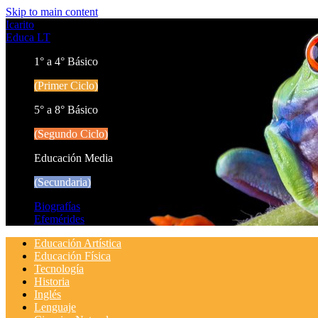
Skip to main content
Icarito
Educa LT
1° a 4° Básico
(Primer Ciclo)
5° a 8° Básico
(Segundo Ciclo)
Educación Media
(Secundaria)
Biografías
Efemérides
Educación Artística
Educación Física
Tecnología
Historia
Inglés
Lenguaje