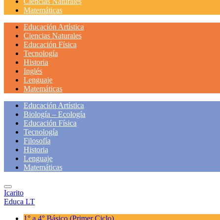
Ciencias Naturales
Matemáticas
Educación Artística
Ciencias Naturales
Educación Física
Tecnología
Historia
Inglés
Lenguaje
Matemáticas
Educación Artística
Biología – Ecología
Educación Física
Tecnología
Filosofía
Historia
Lenguaje
Matemáticas
Icarito
Educa LT
1° a 4° Básico
(Primer Ciclo)