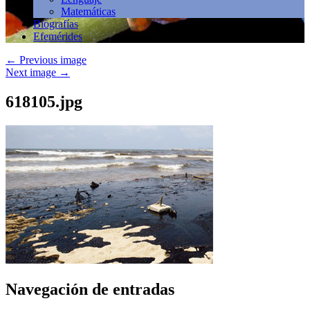
Matemáticas
Biografías
Efemérides
←
Previous image
Next image
→
618105.jpg
Navegación de entradas