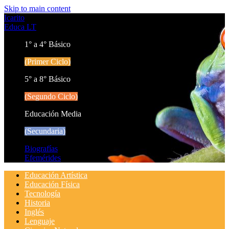
Skip to main content
Icarito
Educa LT
1° a 4° Básico
(Primer Ciclo)
5° a 8° Básico
(Segundo Ciclo)
Educación Media
(Secundaria)
Biografías
Efemérides
Educación Artística
Educación Física
Tecnología
Historia
Inglés
Lenguaje