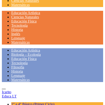
Ciencias Naturales
Matemáticas
Educación Artística
Ciencias Naturales
Educación Física
Tecnología
Historia
Inglés
Lenguaje
Matemáticas
Educación Artística
Biología – Ecología
Educación Física
Tecnología
Filosofía
Historia
Lenguaje
Matemáticas
Icarito
Educa LT
1° a 4° Básico
(Primer Ciclo)