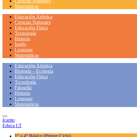
Ciencias Naturales
Matemáticas
Educación Artística
Ciencias Naturales
Educación Física
Tecnología
Historia
Inglés
Lenguaje
Matemáticas
Educación Artística
Biología – Ecología
Educación Física
Tecnología
Filosofía
Historia
Lenguaje
Matemáticas
Icarito
Educa LT
1° a 4° Básico
(Primer Ciclo)