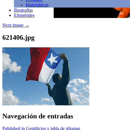
Matemáticas
Biografías
Efemérides
Next image
→
621406.jpg
Navegación de entradas
Published in Gentilicios y tabla de idiomas