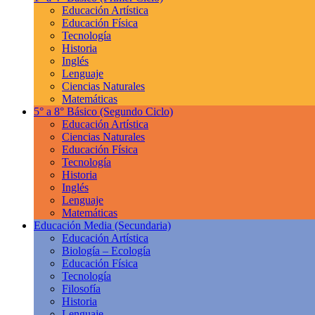
Educación Artística
Educación Física
Tecnología
Historia
Inglés
Lenguaje
Ciencias Naturales
Matemáticas
5° a 8° Básico
(Segundo Ciclo)
Educación Artística
Ciencias Naturales
Educación Física
Tecnología
Historia
Inglés
Lenguaje
Matemáticas
Educación Media
(Secundaria)
Educación Artística
Biología – Ecología
Educación Física
Tecnología
Filosofía
Historia
Lenguaje