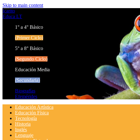
Skip to main content
Icarito
Educa LT
1° a 4° Básico
(Primer Ciclo)
5° a 8° Básico
(Segundo Ciclo)
Educación Media
(Secundaria)
Biografías
Efemérides
Educación Artística
Educación Física
Tecnología
Historia
Inglés
Lenguaje