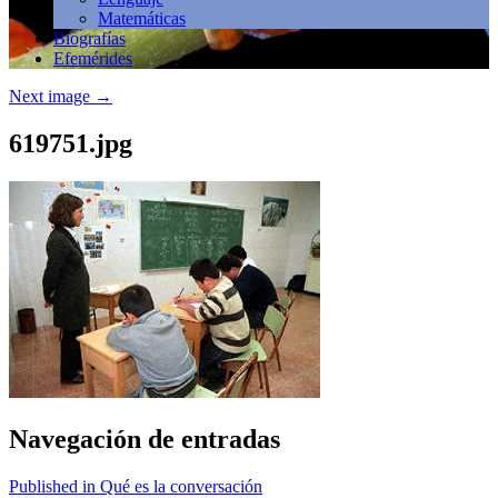
Matemáticas
Biografías
Efemérides
Next image
→
619751.jpg
Navegación de entradas
Published in Qué es la conversación