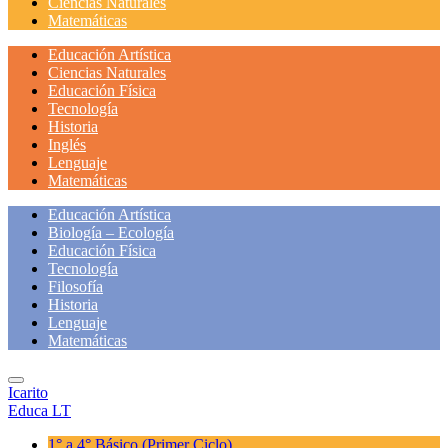
Ciencias Naturales
Matemáticas
Educación Artística
Ciencias Naturales
Educación Física
Tecnología
Historia
Inglés
Lenguaje
Matemáticas
Educación Artística
Biología – Ecología
Educación Física
Tecnología
Filosofía
Historia
Lenguaje
Matemáticas
Icarito
Educa LT
1° a 4° Básico
(Primer Ciclo)