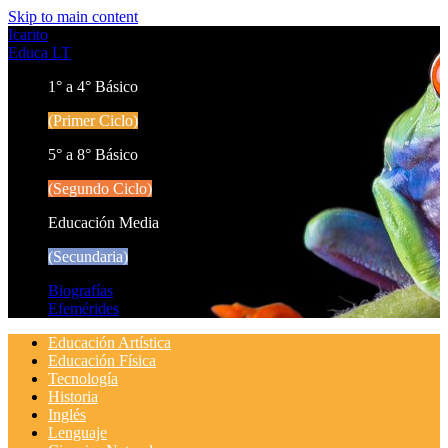
Skip to main content
Icarito
Educa LT
1° a 4° Básico
(Primer Ciclo)
5° a 8° Básico
(Segundo Ciclo)
Educación Media
(Secundaria)
Biografías
Efemérides
Educación Artística
Educación Física
Tecnología
Historia
Inglés
Lenguaje