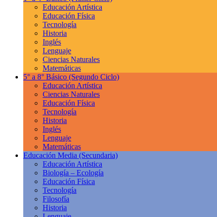
Educación Artística
Educación Física
Tecnología
Historia
Inglés
Lenguaje
Ciencias Naturales
Matemáticas
5° a 8° Básico
(Segundo Ciclo)
Educación Artística
Ciencias Naturales
Educación Física
Tecnología
Historia
Inglés
Lenguaje
Matemáticas
Educación Media
(Secundaria)
Educación Artística
Biología – Ecología
Educación Física
Tecnología
Filosofía
Historia
Lenguaje