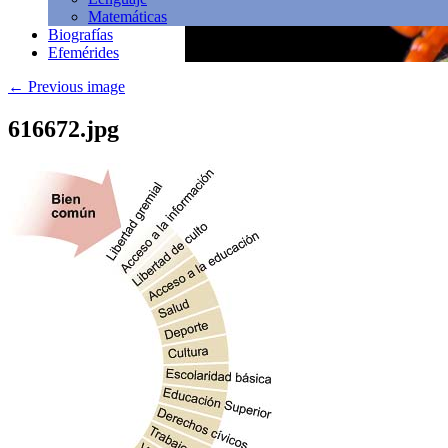
Matemáticas
Biografías
Efemérides
←
Previous image
616672.jpg