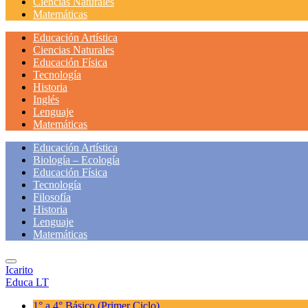
Ciencias Naturales
Matemáticas
Educación Artística
Ciencias Naturales
Educación Física
Tecnología
Historia
Inglés
Lenguaje
Matemáticas
Educación Artística
Biología – Ecología
Educación Física
Tecnología
Filosofía
Historia
Lenguaje
Matemáticas
Icarito
Educa LT
1° a 4° Básico
(Primer Ciclo)