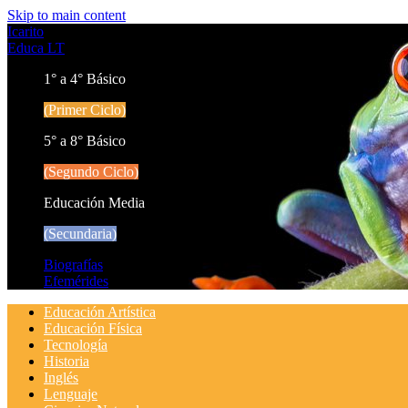
Skip to main content
Icarito
Educa LT
1° a 4° Básico
(Primer Ciclo)
5° a 8° Básico
(Segundo Ciclo)
Educación Media
(Secundaria)
Biografías
Efemérides
Educación Artística
Educación Física
Tecnología
Historia
Inglés
Lenguaje