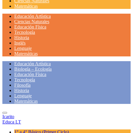
Ciencias Naturales
Matemáticas
Educación Artística
Ciencias Naturales
Educación Física
Tecnología
Historia
Inglés
Lenguaje
Matemáticas
Educación Artística
Biología – Ecología
Educación Física
Tecnología
Filosofía
Historia
Lenguaje
Matemáticas
Icarito
Educa LT
1° a 4° Básico
(Primer Ciclo)