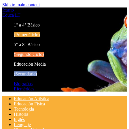
Skip to main content
Icarito
Educa LT
1° a 4° Básico
(Primer Ciclo)
5° a 8° Básico
(Segundo Ciclo)
Educación Media
(Secundaria)
Biografías
Efemérides
Educación Artística
Educación Física
Tecnología
Historia
Inglés
Lenguaje