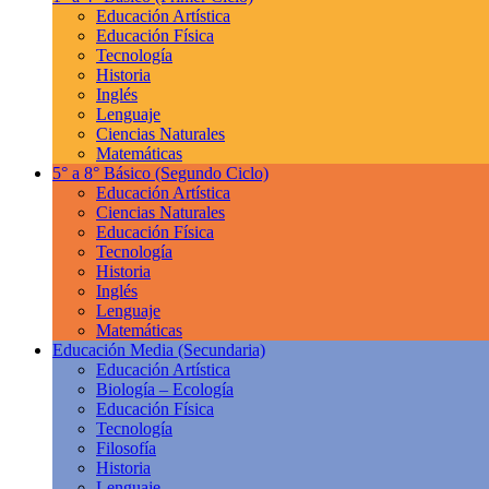
Educación Artística
Educación Física
Tecnología
Historia
Inglés
Lenguaje
Ciencias Naturales
Matemáticas
5° a 8° Básico
(Segundo Ciclo)
Educación Artística
Ciencias Naturales
Educación Física
Tecnología
Historia
Inglés
Lenguaje
Matemáticas
Educación Media
(Secundaria)
Educación Artística
Biología – Ecología
Educación Física
Tecnología
Filosofía
Historia
Lenguaje