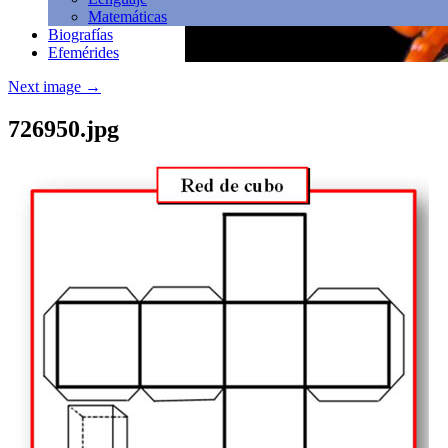
Matemáticas
Biografías
Efemérides
Next image
→
726950.jpg