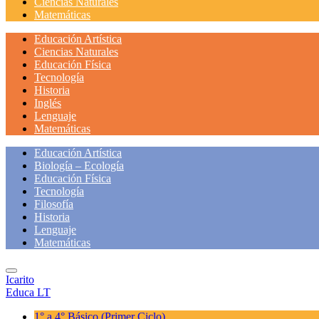
Ciencias Naturales
Matemáticas
Educación Artística
Ciencias Naturales
Educación Física
Tecnología
Historia
Inglés
Lenguaje
Matemáticas
Educación Artística
Biología – Ecología
Educación Física
Tecnología
Filosofía
Historia
Lenguaje
Matemáticas
Icarito
Educa LT
1° a 4° Básico
(Primer Ciclo)