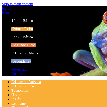
Skip to main content
Icarito
Educa LT
1° a 4° Básico
(Primer Ciclo)
5° a 8° Básico
(Segundo Ciclo)
Educación Media
(Secundaria)
Biografías
Efemérides
Educación Artística
Educación Física
Tecnología
Historia
Inglés
Lenguaje