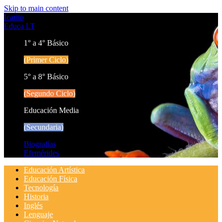
Skip to main content
Icarito
Educa LT
1° a 4° Básico
(Primer Ciclo)
5° a 8° Básico
(Segundo Ciclo)
Educación Media
(Secundaria)
Biografías
Efemérides
Educación Artística
Educación Física
Tecnología
Historia
Inglés
Lenguaje