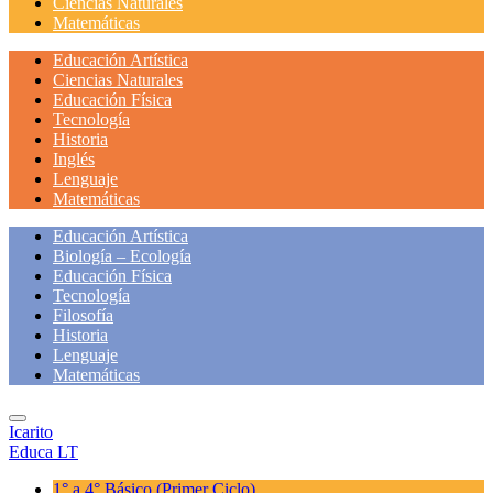
Ciencias Naturales
Matemáticas
Educación Artística
Ciencias Naturales
Educación Física
Tecnología
Historia
Inglés
Lenguaje
Matemáticas
Educación Artística
Biología – Ecología
Educación Física
Tecnología
Filosofía
Historia
Lenguaje
Matemáticas
Icarito
Educa LT
1° a 4° Básico
(Primer Ciclo)