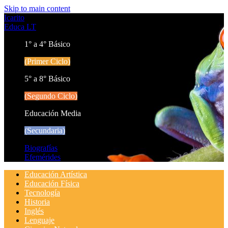
Skip to main content
Icarito
Educa LT
1° a 4° Básico
(Primer Ciclo)
5° a 8° Básico
(Segundo Ciclo)
Educación Media
(Secundaria)
Biografías
Efemérides
Educación Artística
Educación Física
Tecnología
Historia
Inglés
Lenguaje