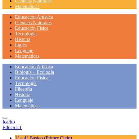
Ciencias Naturales
Matemáticas
Educación Artística
Ciencias Naturales
Educación Física
Tecnología
Historia
Inglés
Lenguaje
Matemáticas
Educación Artística
Biología – Ecología
Educación Física
Tecnología
Filosofía
Historia
Lenguaje
Matemáticas
Icarito
Educa LT
1° a 4° Básico
(Primer Ciclo)