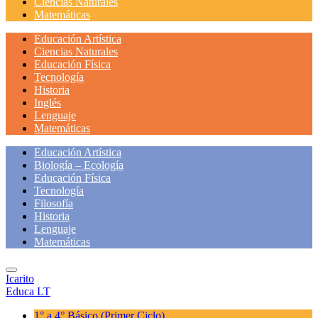
Ciencias Naturales
Matemáticas
Educación Artística
Ciencias Naturales
Educación Física
Tecnología
Historia
Inglés
Lenguaje
Matemáticas
Educación Artística
Biología – Ecología
Educación Física
Tecnología
Filosofía
Historia
Lenguaje
Matemáticas
Icarito
Educa LT
1° a 4° Básico
(Primer Ciclo)