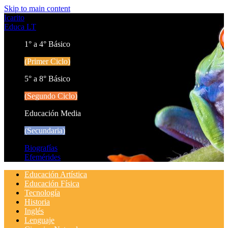
Skip to main content
Icarito
Educa LT
1° a 4° Básico
(Primer Ciclo)
5° a 8° Básico
(Segundo Ciclo)
Educación Media
(Secundaria)
Biografías
Efemérides
Educación Artística
Educación Física
Tecnología
Historia
Inglés
Lenguaje