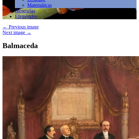
Matemáticas
Biografías
Efemérides
←
Previous image
Next image
→
Balmaceda