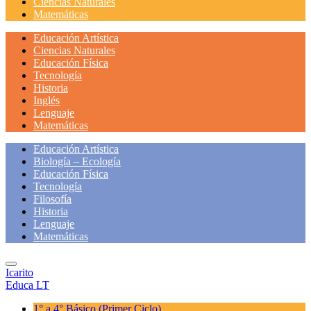
Ciencias Naturales
Matemáticas
Educación Artística
Ciencias Naturales
Educación Física
Tecnología
Historia
Inglés
Lenguaje
Matemáticas
Educación Artística
Biología – Ecología
Educación Física
Tecnología
Filosofía
Historia
Lenguaje
Matemáticas
Icarito
Educa LT
1° a 4° Básico
(Primer Ciclo)