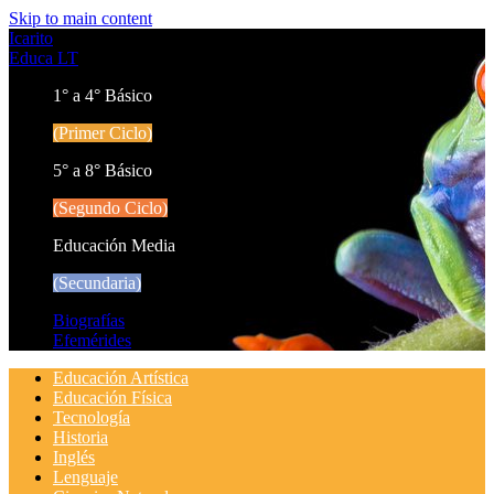
Skip to main content
Icarito
Educa LT
1° a 4° Básico
(Primer Ciclo)
5° a 8° Básico
(Segundo Ciclo)
Educación Media
(Secundaria)
Biografías
Efemérides
Educación Artística
Educación Física
Tecnología
Historia
Inglés
Lenguaje