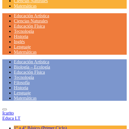
Ciencias Naturales
Matemáticas
Educación Artística
Ciencias Naturales
Educación Física
Tecnología
Historia
Inglés
Lenguaje
Matemáticas
Educación Artística
Biología – Ecología
Educación Física
Tecnología
Filosofía
Historia
Lenguaje
Matemáticas
Icarito
Educa LT
1° a 4° Básico
(Primer Ciclo)