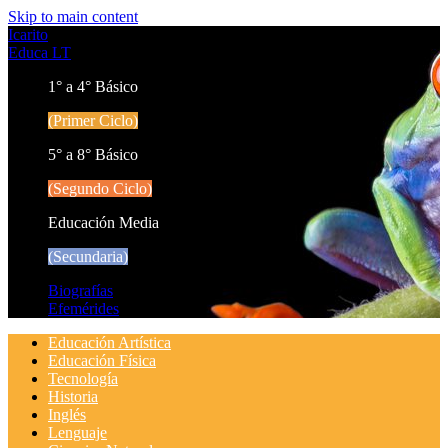
Skip to main content
Icarito
Educa LT
1° a 4° Básico
(Primer Ciclo)
5° a 8° Básico
(Segundo Ciclo)
Educación Media
(Secundaria)
Biografías
Efemérides
Educación Artística
Educación Física
Tecnología
Historia
Inglés
Lenguaje