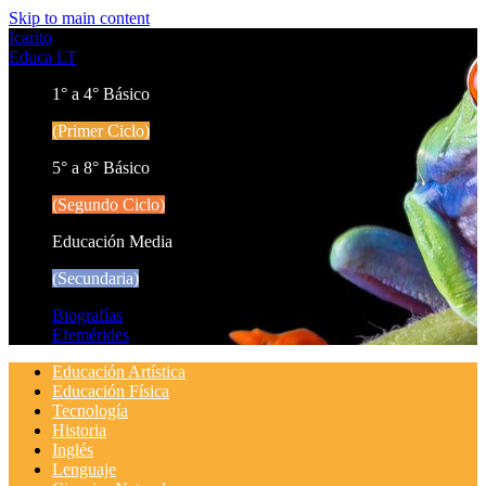
Skip to main content
Icarito
Educa LT
1° a 4° Básico
(Primer Ciclo)
5° a 8° Básico
(Segundo Ciclo)
Educación Media
(Secundaria)
Biografías
Efemérides
Educación Artística
Educación Física
Tecnología
Historia
Inglés
Lenguaje