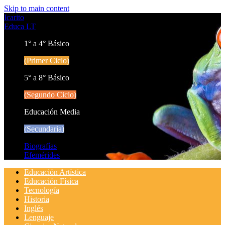
Skip to main content
Icarito
Educa LT
1° a 4° Básico
(Primer Ciclo)
5° a 8° Básico
(Segundo Ciclo)
Educación Media
(Secundaria)
Biografías
Efemérides
Educación Artística
Educación Física
Tecnología
Historia
Inglés
Lenguaje