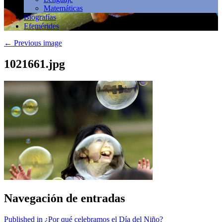
Matemáticas
Biografías
Efemérides
←
Previous image
1021661.jpg
Navegación de entradas
Published in ¿Por qué celebramos el Día del Niño?