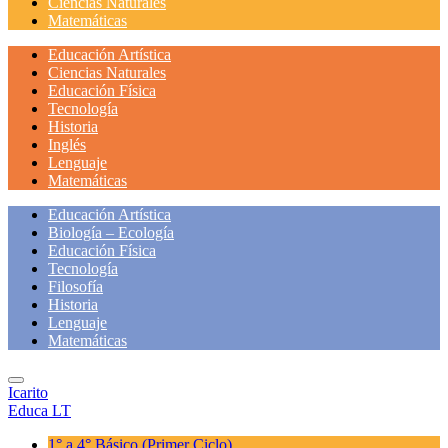
Ciencias Naturales
Matemáticas
Educación Artística
Ciencias Naturales
Educación Física
Tecnología
Historia
Inglés
Lenguaje
Matemáticas
Educación Artística
Biología – Ecología
Educación Física
Tecnología
Filosofía
Historia
Lenguaje
Matemáticas
Icarito
Educa LT
1° a 4° Básico
(Primer Ciclo)