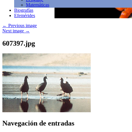
Matemáticas
Biografías
Efemérides
←
Previous image
Next image
→
607397.jpg
Navegación de entradas