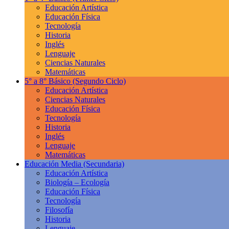
Educación Artística
Educación Física
Tecnología
Historia
Inglés
Lenguaje
Ciencias Naturales
Matemáticas
5° a 8° Básico
(Segundo Ciclo)
Educación Artística
Ciencias Naturales
Educación Física
Tecnología
Historia
Inglés
Lenguaje
Matemáticas
Educación Media
(Secundaria)
Educación Artística
Biología – Ecología
Educación Física
Tecnología
Filosofía
Historia
Lenguaje