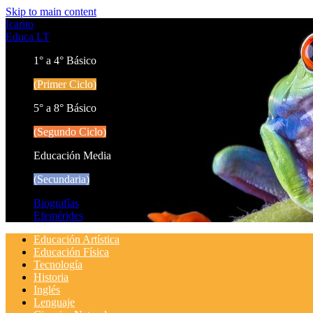
Skip to main content
Icarito
Educa LT
1° a 4° Básico
(Primer Ciclo)
5° a 8° Básico
(Segundo Ciclo)
Educación Media
(Secundaria)
Biografías
Efemérides
Educación Artística
Educación Física
Tecnología
Historia
Inglés
Lenguaje