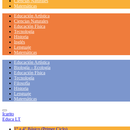
Ciencias Naturales
Matemáticas
Educación Artística
Ciencias Naturales
Educación Física
Tecnología
Historia
Inglés
Lenguaje
Matemáticas
Educación Artística
Biología – Ecología
Educación Física
Tecnología
Filosofía
Historia
Lenguaje
Matemáticas
Icarito
Educa LT
1° a 4° Básico
(Primer Ciclo)