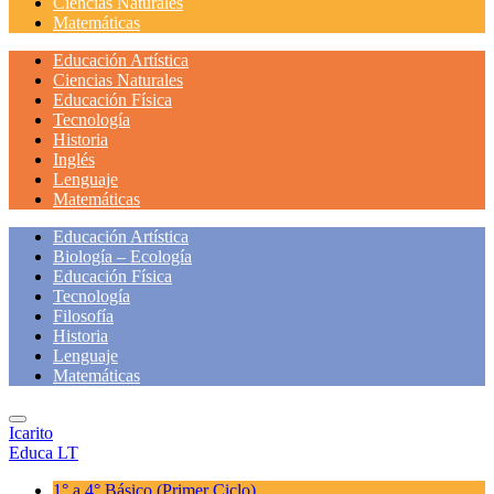
Ciencias Naturales
Matemáticas
Educación Artística
Ciencias Naturales
Educación Física
Tecnología
Historia
Inglés
Lenguaje
Matemáticas
Educación Artística
Biología – Ecología
Educación Física
Tecnología
Filosofía
Historia
Lenguaje
Matemáticas
Icarito
Educa LT
1° a 4° Básico
(Primer Ciclo)