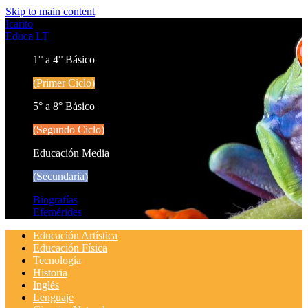
Skip to main content
Icarito
Educa LT
1° a 4° Básico
(Primer Ciclo)
5° a 8° Básico
(Segundo Ciclo)
Educación Media
(Secundaria)
Biografías
Efemérides
Educación Artística
Educación Física
Tecnología
Historia
Inglés
Lenguaje