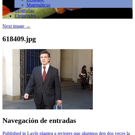
Matemáticas
Biografías
Efemérides
Next image
→
618409.jpg
Navegación de entradas
Published in Lavín plantea a rectores que alumnos den dos veces la