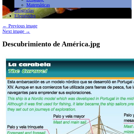
Matemáticas
Biografías
Efemérides
←
Previous image
Next image
→
Descubrimiento de América.jpg