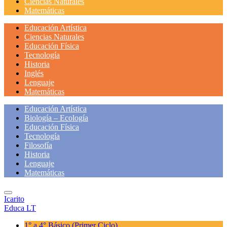
Ciencias Naturales
Matemáticas
Educación Artística
Ciencias Naturales
Educación Física
Tecnología
Historia
Inglés
Lenguaje
Matemáticas
Educación Artística
Biología – Ecología
Educación Física
Tecnología
Filosofía
Historia
Lenguaje
Matemáticas
Icarito
Educa LT
1° a 4° Básico
(Primer Ciclo)