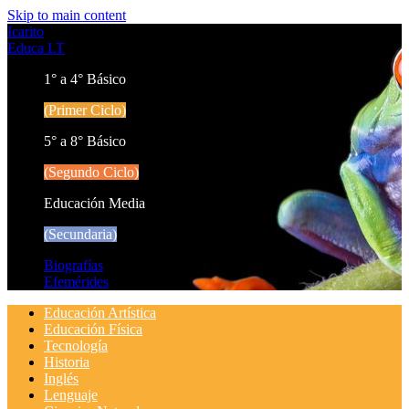
Skip to main content
Icarito
Educa LT
1° a 4° Básico
(Primer Ciclo)
5° a 8° Básico
(Segundo Ciclo)
Educación Media
(Secundaria)
Biografías
Efemérides
Educación Artística
Educación Física
Tecnología
Historia
Inglés
Lenguaje