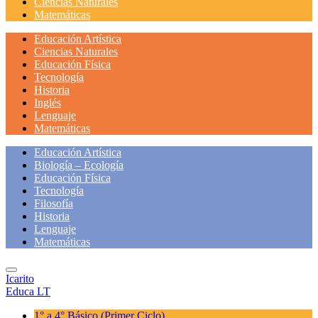
Ciencias Naturales
Matemáticas
Educación Artística
Ciencias Naturales
Educación Física
Tecnología
Historia
Inglés
Lenguaje
Matemáticas
Educación Artística
Biología – Ecología
Educación Física
Tecnología
Filosofía
Historia
Lenguaje
Matemáticas
Icarito
Educa LT
1° a 4° Básico
(Primer Ciclo)