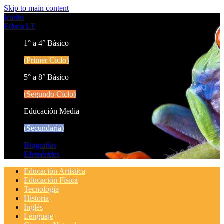
Skip to main content
Icarito
Educa LT
1° a 4° Básico
(Primer Ciclo)
5° a 8° Básico
(Segundo Ciclo)
Educación Media
(Secundaria)
Biografías
Efemérides
Educación Artística
Educación Física
Tecnología
Historia
Inglés
Lenguaje