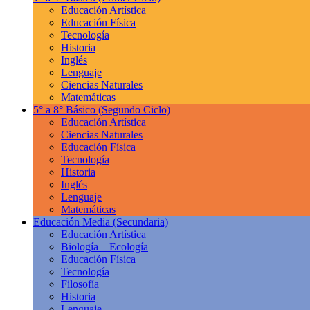
Educación Artística
Educación Física
Tecnología
Historia
Inglés
Lenguaje
Ciencias Naturales
Matemáticas
5° a 8° Básico
(Segundo Ciclo)
Educación Artística
Ciencias Naturales
Educación Física
Tecnología
Historia
Inglés
Lenguaje
Matemáticas
Educación Media
(Secundaria)
Educación Artística
Biología – Ecología
Educación Física
Tecnología
Filosofía
Historia
Lenguaje