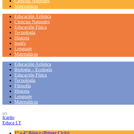
Ciencias Naturales
Matemáticas
Educación Artística
Ciencias Naturales
Educación Física
Tecnología
Historia
Inglés
Lenguaje
Matemáticas
Educación Artística
Biología – Ecología
Educación Física
Tecnología
Filosofía
Historia
Lenguaje
Matemáticas
Icarito
Educa LT
1° a 4° Básico
(Primer Ciclo)