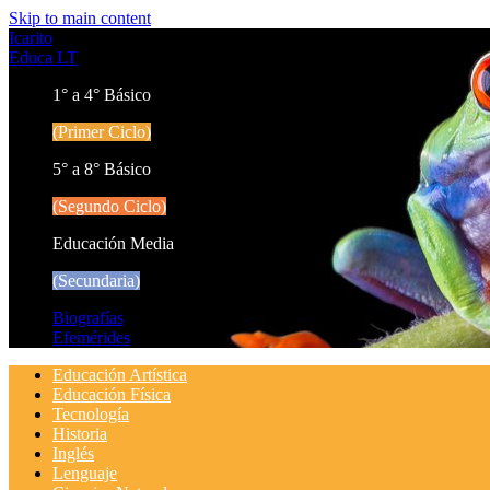
Skip to main content
Icarito
Educa LT
1° a 4° Básico
(Primer Ciclo)
5° a 8° Básico
(Segundo Ciclo)
Educación Media
(Secundaria)
Biografías
Efemérides
Educación Artística
Educación Física
Tecnología
Historia
Inglés
Lenguaje