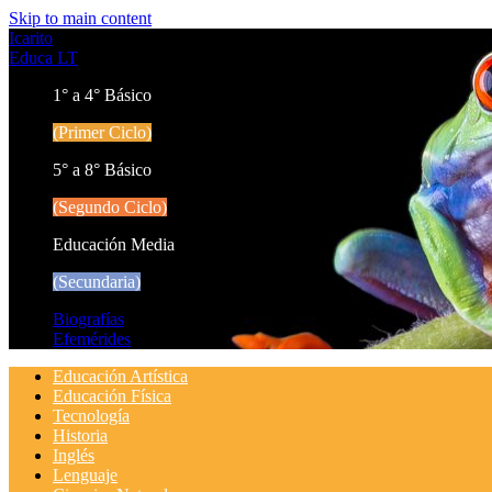
Skip to main content
Icarito
Educa LT
1° a 4° Básico
(Primer Ciclo)
5° a 8° Básico
(Segundo Ciclo)
Educación Media
(Secundaria)
Biografías
Efemérides
Educación Artística
Educación Física
Tecnología
Historia
Inglés
Lenguaje