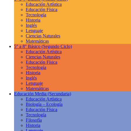
Educación Artística
Educación Física
Tecnología
Historia
Inglés
Lenguaje
Ciencias Naturales
Matemáticas
5° a 8° Básico
(Segundo Ciclo)
Educación Artística
Ciencias Naturales
Educación Física
Tecnología
Historia
Inglés
Lenguaje
Matemáticas
Educación Media
(Secundaria)
Educación Artística
Biología – Ecología
Educación Física
Tecnología
Filosofía
Historia
Lenguaje