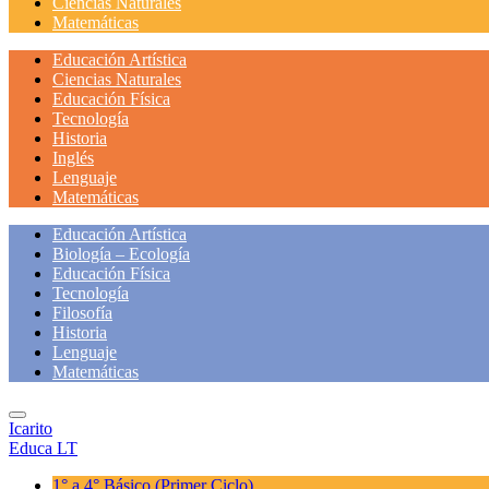
Ciencias Naturales
Matemáticas
Educación Artística
Ciencias Naturales
Educación Física
Tecnología
Historia
Inglés
Lenguaje
Matemáticas
Educación Artística
Biología – Ecología
Educación Física
Tecnología
Filosofía
Historia
Lenguaje
Matemáticas
Icarito
Educa LT
1° a 4° Básico
(Primer Ciclo)