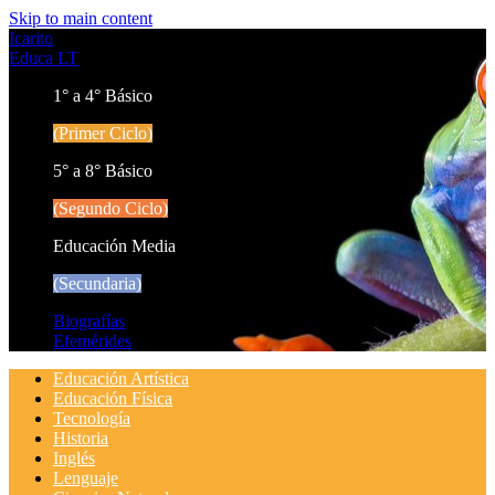
Skip to main content
Icarito
Educa LT
1° a 4° Básico
(Primer Ciclo)
5° a 8° Básico
(Segundo Ciclo)
Educación Media
(Secundaria)
Biografías
Efemérides
Educación Artística
Educación Física
Tecnología
Historia
Inglés
Lenguaje