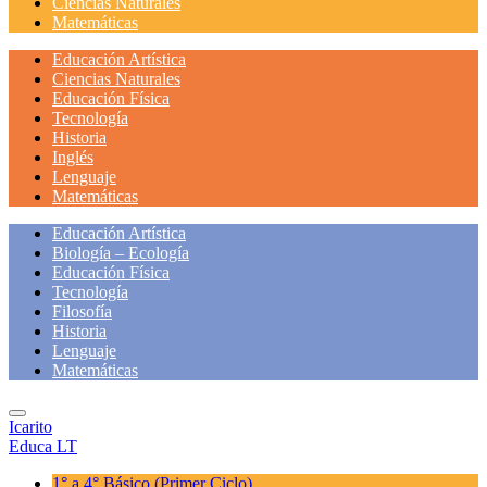
Ciencias Naturales
Matemáticas
Educación Artística
Ciencias Naturales
Educación Física
Tecnología
Historia
Inglés
Lenguaje
Matemáticas
Educación Artística
Biología – Ecología
Educación Física
Tecnología
Filosofía
Historia
Lenguaje
Matemáticas
Icarito
Educa LT
1° a 4° Básico
(Primer Ciclo)