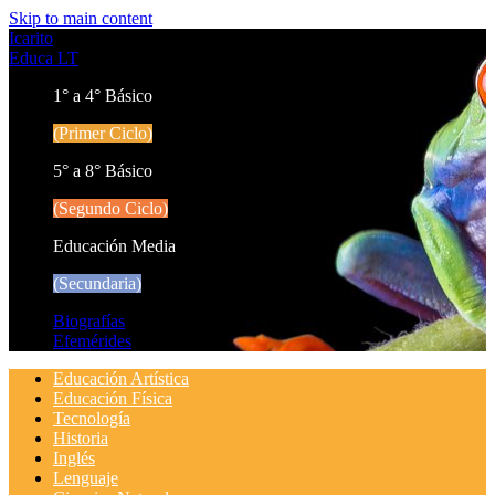
Skip to main content
Icarito
Educa LT
1° a 4° Básico
(Primer Ciclo)
5° a 8° Básico
(Segundo Ciclo)
Educación Media
(Secundaria)
Biografías
Efemérides
Educación Artística
Educación Física
Tecnología
Historia
Inglés
Lenguaje