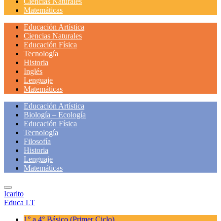
Ciencias Naturales
Matemáticas
Educación Artística
Ciencias Naturales
Educación Física
Tecnología
Historia
Inglés
Lenguaje
Matemáticas
Educación Artística
Biología – Ecología
Educación Física
Tecnología
Filosofía
Historia
Lenguaje
Matemáticas
Icarito
Educa LT
1° a 4° Básico
(Primer Ciclo)