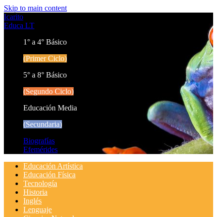
Skip to main content
Icarito
Educa LT
1° a 4° Básico
(Primer Ciclo)
5° a 8° Básico
(Segundo Ciclo)
Educación Media
(Secundaria)
Biografías
Efemérides
Educación Artística
Educación Física
Tecnología
Historia
Inglés
Lenguaje