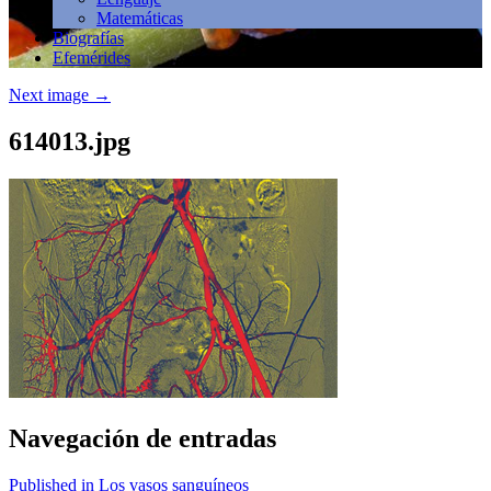
Matemáticas
Biografías
Efemérides
Next image
→
614013.jpg
Navegación de entradas
Published in Los vasos sanguíneos