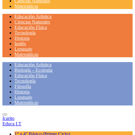
Ciencias Naturales
Matemáticas
Educación Artística
Ciencias Naturales
Educación Física
Tecnología
Historia
Inglés
Lenguaje
Matemáticas
Educación Artística
Biología – Ecología
Educación Física
Tecnología
Filosofía
Historia
Lenguaje
Matemáticas
Icarito
Educa LT
1° a 4° Básico
(Primer Ciclo)