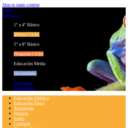
Skip to main content
Icarito
Educa LT
1° a 4° Básico
(Primer Ciclo)
5° a 8° Básico
(Segundo Ciclo)
Educación Media
(Secundaria)
Biografías
Efemérides
Educación Artística
Educación Física
Tecnología
Historia
Inglés
Lenguaje