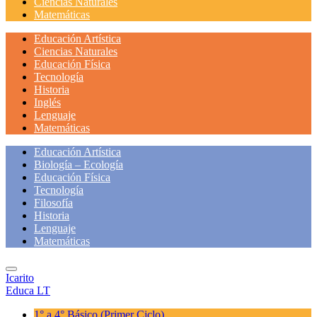
Ciencias Naturales
Matemáticas
Educación Artística
Ciencias Naturales
Educación Física
Tecnología
Historia
Inglés
Lenguaje
Matemáticas
Educación Artística
Biología – Ecología
Educación Física
Tecnología
Filosofía
Historia
Lenguaje
Matemáticas
Icarito
Educa LT
1° a 4° Básico
(Primer Ciclo)