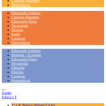
Ciencias Naturales
Matemáticas
Educación Artística
Ciencias Naturales
Educación Física
Tecnología
Historia
Inglés
Lenguaje
Matemáticas
Educación Artística
Biología – Ecología
Educación Física
Tecnología
Filosofía
Historia
Lenguaje
Matemáticas
Icarito
Educa LT
1° a 4° Básico
(Primer Ciclo)