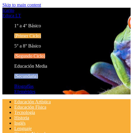
Skip to main content
Icarito
Educa LT
1° a 4° Básico
(Primer Ciclo)
5° a 8° Básico
(Segundo Ciclo)
Educación Media
(Secundaria)
Biografías
Efemérides
Educación Artística
Educación Física
Tecnología
Historia
Inglés
Lenguaje