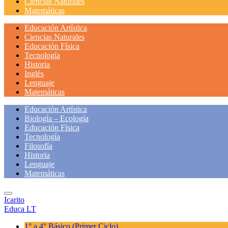
Ciencias Naturales
Matemáticas
Educación Artística
Ciencias Naturales
Educación Física
Tecnología
Historia
Inglés
Lenguaje
Matemáticas
Educación Artística
Biología – Ecología
Educación Física
Tecnología
Filosofía
Historia
Lenguaje
Matemáticas
Icarito
Educa LT
1° a 4° Básico
(Primer Ciclo)