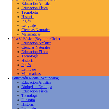
Educación Artística
Educación Física
Tecnología
Historia
Inglés
Lenguaje
Ciencias Naturales
Matemáticas
5° a 8° Básico
(Segundo Ciclo)
Educación Artística
Ciencias Naturales
Educación Física
Tecnología
Historia
Inglés
Lenguaje
Matemáticas
Educación Media
(Secundaria)
Educación Artística
Biología – Ecología
Educación Física
Tecnología
Filosofía
Historia
Lenguaje