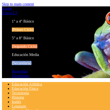
Skip to main content
Icarito
Educa LT
1° a 4° Básico
(Primer Ciclo)
5° a 8° Básico
(Segundo Ciclo)
Educación Media
(Secundaria)
Biografías
Efemérides
Educación Artística
Educación Física
Tecnología
Historia
Inglés
Lenguaje