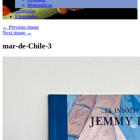
Matemáticas
Biografías
Efemérides
←
Previous image
Next image
→
mar-de-Chile-3