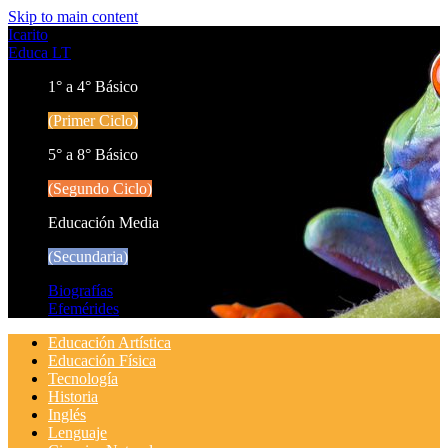
Skip to main content
Icarito
Educa LT
1° a 4° Básico
(Primer Ciclo)
5° a 8° Básico
(Segundo Ciclo)
Educación Media
(Secundaria)
Biografías
Efemérides
Educación Artística
Educación Física
Tecnología
Historia
Inglés
Lenguaje