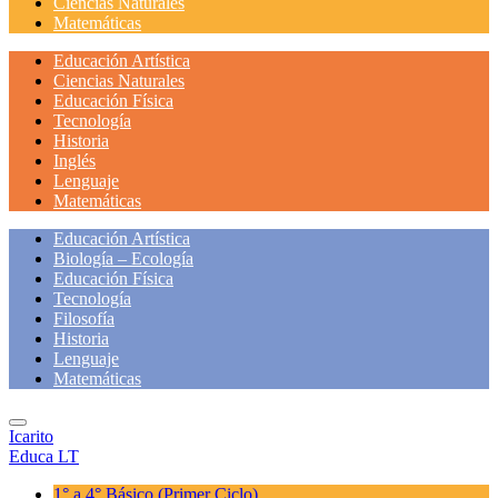
Ciencias Naturales
Matemáticas
Educación Artística
Ciencias Naturales
Educación Física
Tecnología
Historia
Inglés
Lenguaje
Matemáticas
Educación Artística
Biología – Ecología
Educación Física
Tecnología
Filosofía
Historia
Lenguaje
Matemáticas
Icarito
Educa LT
1° a 4° Básico
(Primer Ciclo)