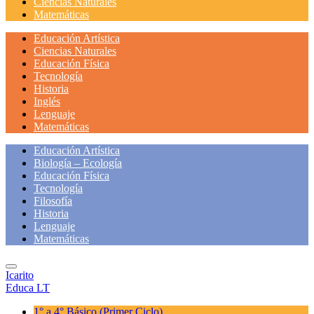
Ciencias Naturales
Matemáticas
Educación Artística
Ciencias Naturales
Educación Física
Tecnología
Historia
Inglés
Lenguaje
Matemáticas
Educación Artística
Biología – Ecología
Educación Física
Tecnología
Filosofía
Historia
Lenguaje
Matemáticas
Icarito
Educa LT
1° a 4° Básico
(Primer Ciclo)