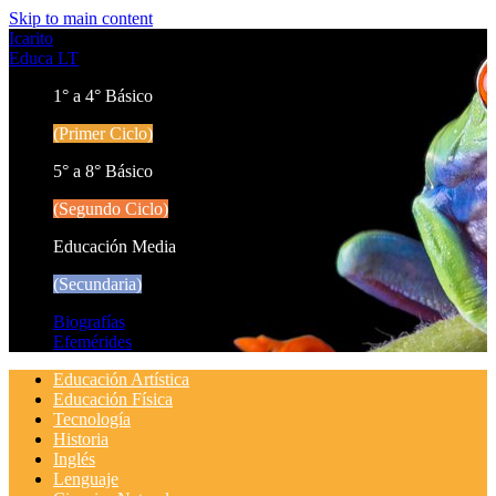
Skip to main content
Icarito
Educa LT
1° a 4° Básico
(Primer Ciclo)
5° a 8° Básico
(Segundo Ciclo)
Educación Media
(Secundaria)
Biografías
Efemérides
Educación Artística
Educación Física
Tecnología
Historia
Inglés
Lenguaje