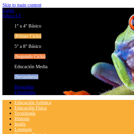
Skip to main content
Icarito
Educa LT
1° a 4° Básico
(Primer Ciclo)
5° a 8° Básico
(Segundo Ciclo)
Educación Media
(Secundaria)
Biografías
Efemérides
Educación Artística
Educación Física
Tecnología
Historia
Inglés
Lenguaje