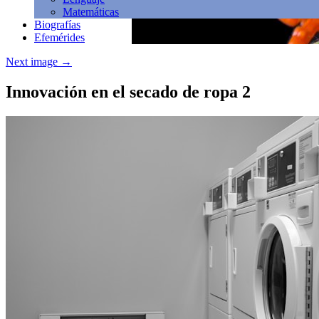
Matemáticas
Biografías
Efemérides
Next image
→
Innovación en el secado de ropa 2