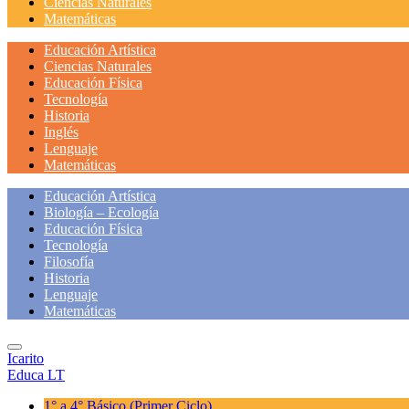
Ciencias Naturales
Matemáticas
Educación Artística
Ciencias Naturales
Educación Física
Tecnología
Historia
Inglés
Lenguaje
Matemáticas
Educación Artística
Biología – Ecología
Educación Física
Tecnología
Filosofía
Historia
Lenguaje
Matemáticas
Icarito
Educa LT
1° a 4° Básico
(Primer Ciclo)