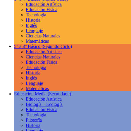
Educación Artística
Educación Física
Tecnología
Historia
Inglés
Lenguaje
Ciencias Naturales
Matemáticas
5° a 8° Básico
(Segundo Ciclo)
Educación Artística
Ciencias Naturales
Educación Física
Tecnología
Historia
Inglés
Lenguaje
Matemáticas
Educación Media
(Secundaria)
Educación Artística
Biología – Ecología
Educación Física
Tecnología
Filosofía
Historia
Lenguaje