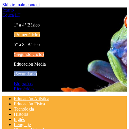
Skip to main content
Icarito
Educa LT
1° a 4° Básico
(Primer Ciclo)
5° a 8° Básico
(Segundo Ciclo)
Educación Media
(Secundaria)
Biografías
Efemérides
Educación Artística
Educación Física
Tecnología
Historia
Inglés
Lenguaje