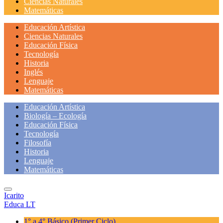
Ciencias Naturales
Matemáticas
Educación Artística
Ciencias Naturales
Educación Física
Tecnología
Historia
Inglés
Lenguaje
Matemáticas
Educación Artística
Biología – Ecología
Educación Física
Tecnología
Filosofía
Historia
Lenguaje
Matemáticas
Icarito
Educa LT
1° a 4° Básico
(Primer Ciclo)