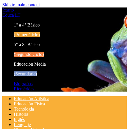
Skip to main content
Icarito
Educa LT
1° a 4° Básico
(Primer Ciclo)
5° a 8° Básico
(Segundo Ciclo)
Educación Media
(Secundaria)
Biografías
Efemérides
Educación Artística
Educación Física
Tecnología
Historia
Inglés
Lenguaje