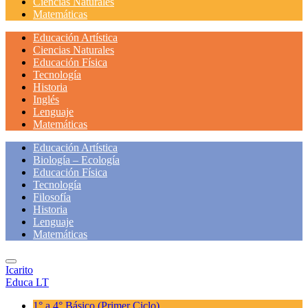
Ciencias Naturales
Matemáticas
Educación Artística
Ciencias Naturales
Educación Física
Tecnología
Historia
Inglés
Lenguaje
Matemáticas
Educación Artística
Biología – Ecología
Educación Física
Tecnología
Filosofía
Historia
Lenguaje
Matemáticas
Icarito
Educa LT
1° a 4° Básico
(Primer Ciclo)