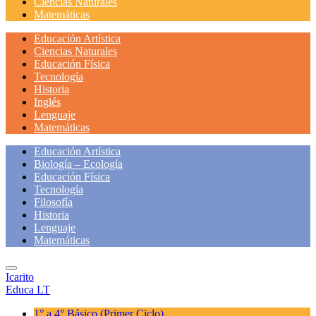
Ciencias Naturales
Matemáticas
Educación Artística
Ciencias Naturales
Educación Física
Tecnología
Historia
Inglés
Lenguaje
Matemáticas
Educación Artística
Biología – Ecología
Educación Física
Tecnología
Filosofía
Historia
Lenguaje
Matemáticas
Icarito
Educa LT
1° a 4° Básico
(Primer Ciclo)