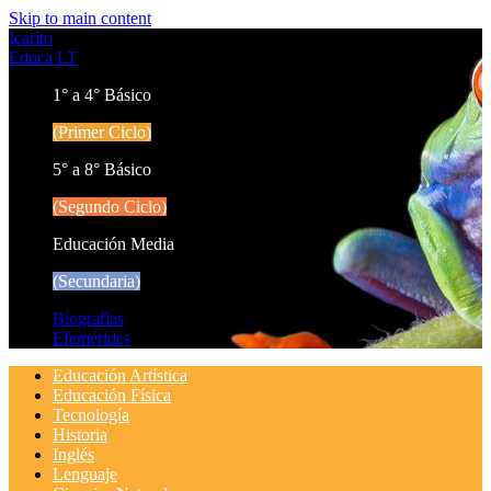
Skip to main content
Icarito
Educa LT
1° a 4° Básico
(Primer Ciclo)
5° a 8° Básico
(Segundo Ciclo)
Educación Media
(Secundaria)
Biografías
Efemérides
Educación Artística
Educación Física
Tecnología
Historia
Inglés
Lenguaje