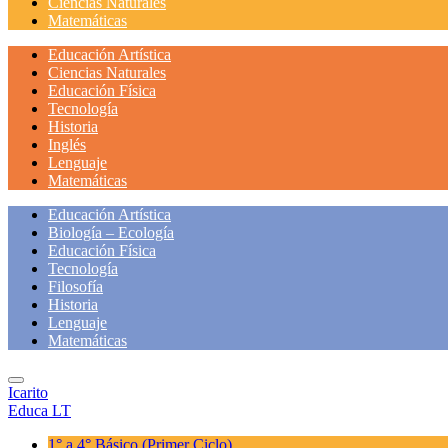
Ciencias Naturales
Matemáticas
Educación Artística
Ciencias Naturales
Educación Física
Tecnología
Historia
Inglés
Lenguaje
Matemáticas
Educación Artística
Biología – Ecología
Educación Física
Tecnología
Filosofía
Historia
Lenguaje
Matemáticas
Icarito
Educa LT
1° a 4° Básico
(Primer Ciclo)