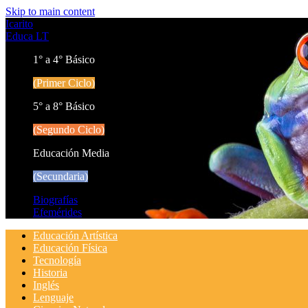
Skip to main content
Icarito
Educa LT
1° a 4° Básico
(Primer Ciclo)
5° a 8° Básico
(Segundo Ciclo)
Educación Media
(Secundaria)
Biografías
Efemérides
Educación Artística
Educación Física
Tecnología
Historia
Inglés
Lenguaje