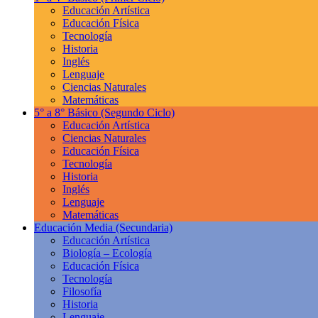
Educación Artística
Educación Física
Tecnología
Historia
Inglés
Lenguaje
Ciencias Naturales
Matemáticas
5° a 8° Básico
(Segundo Ciclo)
Educación Artística
Ciencias Naturales
Educación Física
Tecnología
Historia
Inglés
Lenguaje
Matemáticas
Educación Media
(Secundaria)
Educación Artística
Biología – Ecología
Educación Física
Tecnología
Filosofía
Historia
Lenguaje