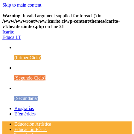
Skip to main content
Warning
: Invalid argument supplied for foreach() in
/www/wwwroot/www.icarito.cl/wp-content/themes/icarito-
v1/header-index.php
on line
21
Icarito
Educa LT
1° a 4° Básico
(Primer Ciclo)
5° a 8° Básico
(Segundo Ciclo)
Educación Media
(Secundaria)
Biografías
Efemérides
Educación Artística
Educación Física