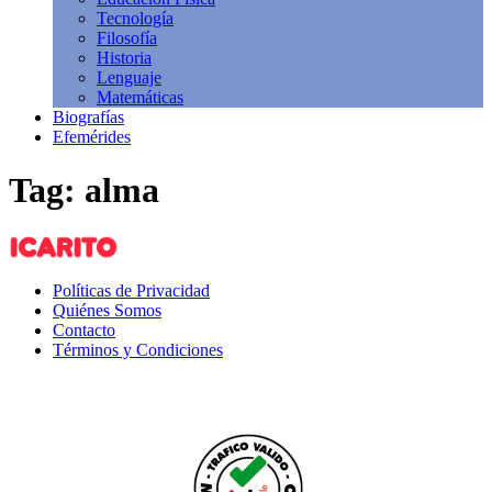
Tecnología
Filosofía
Historia
Lenguaje
Matemáticas
Biografías
Efemérides
Tag: alma
Políticas de Privacidad
Quiénes Somos
Contacto
Términos y Condiciones