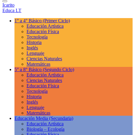
Icarito
Educa LT
1° a 4° Básico
(Primer Ciclo)
Educación Artística
Educación Física
Tecnología
Historia
Inglés
Lenguaje
Ciencias Naturales
Matemáticas
5° a 8° Básico
(Segundo Ciclo)
Educación Artística
Ciencias Naturales
Educación Física
Tecnología
Historia
Inglés
Lenguaje
Matemáticas
Educación Media
(Secundaria)
Educación Artística
Biología – Ecología
Educación Física