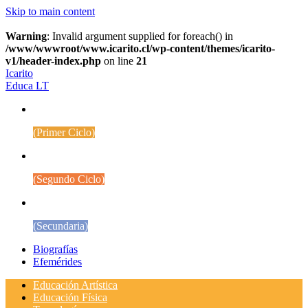
Skip to main content
Warning
: Invalid argument supplied for foreach() in
/www/wwwroot/www.icarito.cl/wp-content/themes/icarito-
v1/header-index.php
on line
21
Icarito
Educa LT
1° a 4° Básico
(Primer Ciclo)
5° a 8° Básico
(Segundo Ciclo)
Educación Media
(Secundaria)
Biografías
Efemérides
Educación Artística
Educación Física