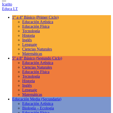
Icarito
Educa LT
1° a 4° Básico
(Primer Ciclo)
Educación Artística
Educación Física
Tecnología
Historia
Inglés
Lenguaje
Ciencias Naturales
Matemáticas
5° a 8° Básico
(Segundo Ciclo)
Educación Artística
Ciencias Naturales
Educación Física
Tecnología
Historia
Inglés
Lenguaje
Matemáticas
Educación Media
(Secundaria)
Educación Artística
Biología – Ecología
Educación Física