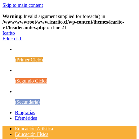
Skip to main content
Warning
: Invalid argument supplied for foreach() in
/www/wwwroot/www.icarito.cl/wp-content/themes/icarito-
v1/header-index.php
on line
21
Icarito
Educa LT
1° a 4° Básico
(Primer Ciclo)
5° a 8° Básico
(Segundo Ciclo)
Educación Media
(Secundaria)
Biografías
Efemérides
Educación Artística
Educación Física