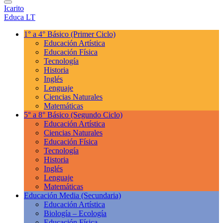
Icarito
Educa LT
1° a 4° Básico
(Primer Ciclo)
Educación Artística
Educación Física
Tecnología
Historia
Inglés
Lenguaje
Ciencias Naturales
Matemáticas
5° a 8° Básico
(Segundo Ciclo)
Educación Artística
Ciencias Naturales
Educación Física
Tecnología
Historia
Inglés
Lenguaje
Matemáticas
Educación Media
(Secundaria)
Educación Artística
Biología – Ecología
Educación Física