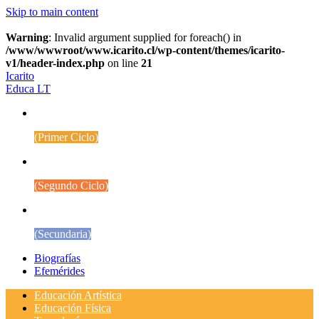
Skip to main content
Warning
: Invalid argument supplied for foreach() in
/www/wwwroot/www.icarito.cl/wp-content/themes/icarito-
v1/header-index.php
on line
21
Icarito
Educa LT
1° a 4° Básico
(Primer Ciclo)
5° a 8° Básico
(Segundo Ciclo)
Educación Media
(Secundaria)
Biografías
Efemérides
Educación Artística
Educación Física