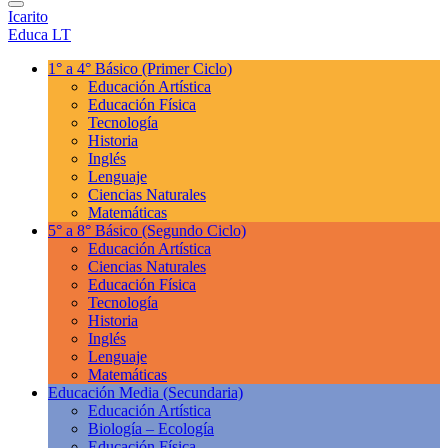
Icarito
Educa LT
1° a 4° Básico
(Primer Ciclo)
Educación Artística
Educación Física
Tecnología
Historia
Inglés
Lenguaje
Ciencias Naturales
Matemáticas
5° a 8° Básico
(Segundo Ciclo)
Educación Artística
Ciencias Naturales
Educación Física
Tecnología
Historia
Inglés
Lenguaje
Matemáticas
Educación Media
(Secundaria)
Educación Artística
Biología – Ecología
Educación Física