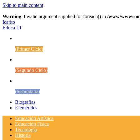
Skip to main content
Warning
: Invalid argument supplied for foreach() in
/www/wwwroot/w
Icarito
Educa LT
1° a 4° Básico
(Primer Ciclo)
5° a 8° Básico
(Segundo Ciclo)
Educación Media
(Secundaria)
Biografías
Efemérides
Educación Artística
Educación Física
Tecnología
Historia