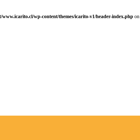
ww.icarito.cl/wp-content/themes/icarito-v1/header-index.php
on 