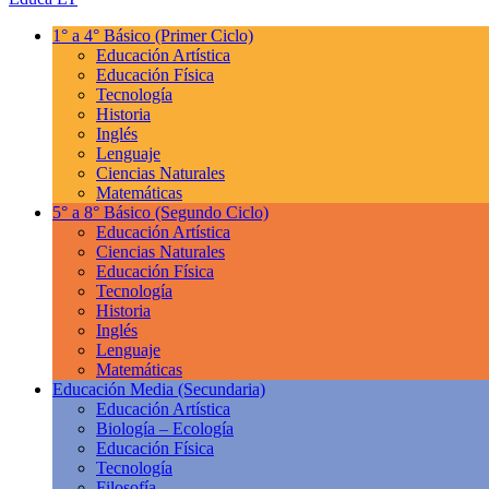
1° a 4° Básico
(Primer Ciclo)
Educación Artística
Educación Física
Tecnología
Historia
Inglés
Lenguaje
Ciencias Naturales
Matemáticas
5° a 8° Básico
(Segundo Ciclo)
Educación Artística
Ciencias Naturales
Educación Física
Tecnología
Historia
Inglés
Lenguaje
Matemáticas
Educación Media
(Secundaria)
Educación Artística
Biología – Ecología
Educación Física
Tecnología
Filosofía